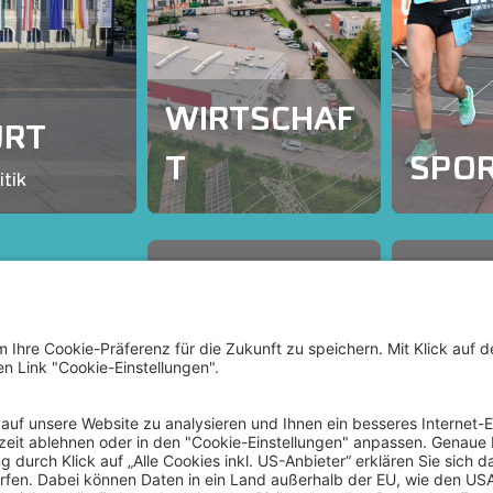
WIRTSCHAF
URT
T
SPO
itik