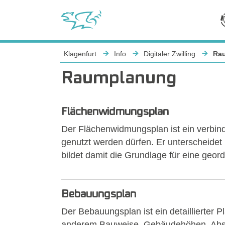
Sie sind hier:
Klagenfurt
Info
Digitaler Zwilling
Ra
Raumplanung
Flächenwidmungsplan
Der Flächenwidmungsplan ist ein verbind
genutzt werden dürfen. Er unterscheid
bildet damit die Grundlage für eine geor
Bebauungsplan
Der Bebauungsplan ist ein detaillierter 
anderem Bauweise, Gebäudehöhen, Abstä