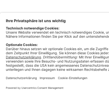
Magis
Klage
Ratha
9010 
Österr
+
in
Impressum
E-Mail Policy