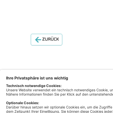
ZURÜCK
Magis
Klage
Ratha