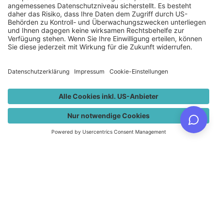
Magistrat der Landeshauptstadt
AMTSTAFEL
TELEFONVERZEI
JOBS
WEBCAMS
CHNIS
Klagenfurt am Wörthersee
Rathaus, Neuer Platz 1
9010 Klagenfurt am Wörthersee
Österreich / Austria
+43 463 537 0
info@klagenfurt.at