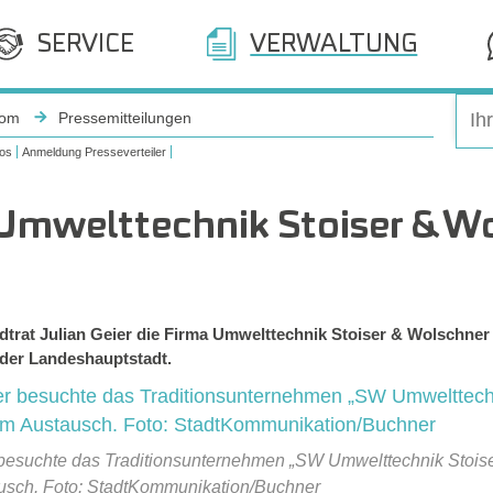
SERVICE
VERWALTUNG
oom
Pressemitteilungen
os
Anmeldung Presseverteiler
 Umwelttechnik Stoiser & W
trat Julian Geier die Firma Umwelttechnik Stoiser & Wolschner 
 der Landeshauptstadt.
ier besuchte das Traditionsunternehmen „SW Umwelttechnik Stoi
tausch. Foto: StadtKommunikation/Buchner