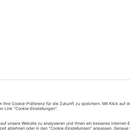
trat der Landeshauptstadt
ÜBERSICHTSSEITE
nfurt am Wörthersee
us, Neuer Platz 1
SERVICE