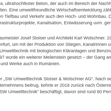
.a. ultrahochfester Beton, der auch im Bereich der Nachh
en. Eine umweltfreundliche Wirtschaftsentwicklung zähl
n Tiefbau und Verkehr auch den Hoch- und Wohnbau. Die
Infrastrukturprojekte, Kanalisation, Entwässerung uvm. g
umeister Josef Stoiser und Architekt Karl Wolschner. 1
enfurt, um mit der Produktion von Stiegen, Kanalrinnen 
 Umwelttechnik mit biologischen Kläranlagen und Benzin
7 wurde ein weiterer Meilenstein gesetzt – der Gang an
te und Werke auch in Rumänien.
 der „SW Umwelttechnik Stoiser & Wolschner AG“. Nach se
rnehmens beitrug, kehrte er 2016 zurück nach Österrei
 „SW Umwelttechnik“ beschäftigt, davon sind rund 60 Pers