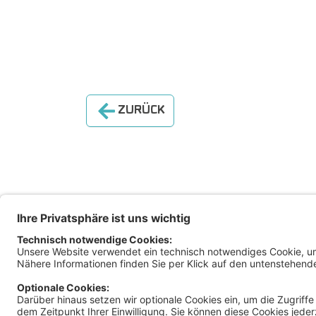
ZURÜCK
Magis
Klage
Ratha