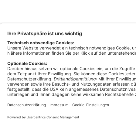
Magis
Klage
Ratha
9010 
Österr
+
in
Impressum
E-Mail Policy