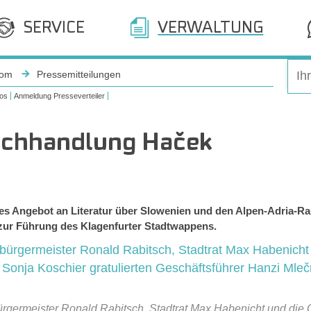
SERVICE
VERWALTUNG
oom
Pressemitteilungen
os
Anmeldung Presseverteiler
uchhandlung Haček
tes Angebot an Literatur über Slowenien und den Alpen-Adria-Ra
 zur Führung des Klagenfurter Stadtwappens.
bürgermeister Ronald Rabitsch, Stadtrat Max Habenicht und die