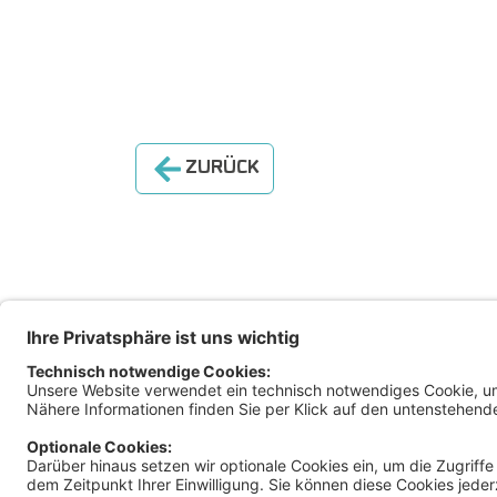
ZURÜCK
Magis
Klage
Ratha
9010 