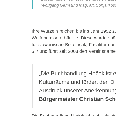
Wolfgang Germ und Mag. art. Sonja Kosc
Ihre Wurzeln reichen bis ins Jahr 1952 
Wulfengasse eröffnete. Diese wurde spät
für slowenische Belletristik, Fachlitera
5-7 und führt seit 2003 den Vereinsnamen
„Die Buchhandlung Haček ist ei
Kulturräume und fördert den D
Ausdruck unserer Anerkennung f
Bürgermeister Christian Sch
Die Buchhandlung Haček ist mehr als ein