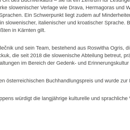
erke slowenischer Verlage wie Drava, Hermagoras und Wi
rachen. Ein Schwerpunkt liegt zudem auf Minderheitenlit
 slowenischer, italienischer und kroatischer Sprache. 
ßten in Kärnten gilt.
lečnik und sein Team, bestehend aus Roswitha Ogris, die
ckuk, die seit 2018 die slowenische Abteilung betreut, 
ltungen im Bereich der Gedenk- und Erinnerungskultur 
den österreichischen Buchhandlungspreis und wurde zur
ens würdigt die langjährige kulturelle und sprachliche V