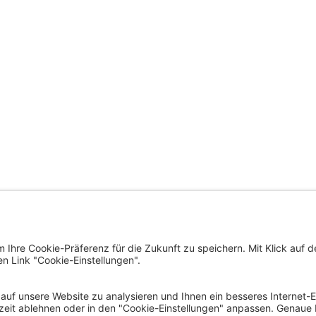
trat der Landeshauptstadt
ÜBERSICHTSSEITE
nfurt am Wörthersee
us, Neuer Platz 1
SERVICE
Klagenfurt am Wörthersee