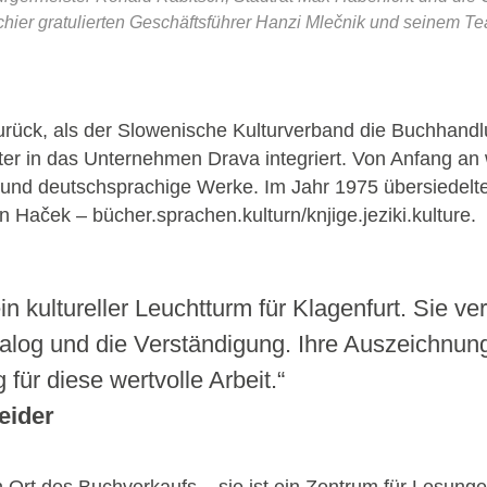
hier gratulierten Geschäftsführer Hanzi Mlečnik und seinem T
zurück, als der Slowenische Kulturverband die Buchhandl
er in das Unternehmen Drava integriert. Von Anfang an 
tur und deutschsprachige Werke. Im Jahr 1975 übersiedel
 Haček – bücher.sprachen.kulturn/knjige.jeziki.kulture.
n kultureller Leuchtturm für Klagenfurt. Sie ve
ialog und die Verständigung. Ihre Auszeichnun
ür diese wertvolle Arbeit.“
eider
 Ort des Buchverkaufs – sie ist ein Zentrum für Lesunge