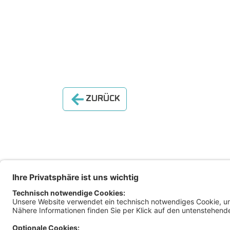
ZURÜCK
Magis
Klage