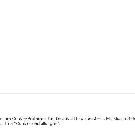
trat der Landeshauptstadt
ÜBERSICHTSSEITE
nfurt am Wörthersee