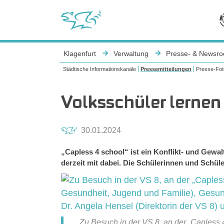
Sie sind hier:
Klagenfurt
Verwaltung
Presse- & Newsr
Städtische Informationskanäle
Pressemitteilungen
Presse-Fot
Volksschüler lernen
30.01.2024
„Capless 4 school“ ist ein Konflikt- und Gewa
derzeit mit dabei. Die Schülerinnen und Schül
Zu Besuch in der VS 8, an der „Capless 4 S