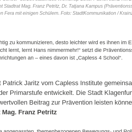
t Stadtrat Mag. Franz Petritz, Dr. Tatjana Kampus (Präventions
en Fera mit einigen Schülern. Foto: StadtKommunikation / Krain
ichtig zu kommunizieren, desto leichter wird es ihnen i
t lernt, lernt Hans nimmermehr!“ setzt die Präventionsst
nrichtungen an – eines davon ist „Capless 4 School“.
Patrick Jaritz vom Capless Institute gemeinsa
 der Primarstufe entwickelt. Die Stadt Klagenfu
wertvollen Beitrag zur Prävention leisten könne
 Mag. Franz Petritz
sse angepassten, themenbezogenen Bewegungs- und Roll