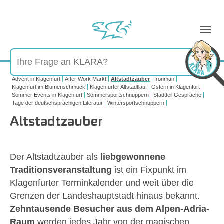
Sie sind hier:
Advent in Klagenfurt
After Work Markt
Altstadtzauber
Ironman
Klagenfurt im Blumenschmuck
Klagenfurter Altstadtlauf
Ostern in Klagenfurt
Sommer Events in Klagenfurt
Sommersportschnuppern
Stadtteil Gespräche
Tage der deutschsprachigen Literatur
Wintersportschnuppern
Altstadtzauber
Show larger version
Show larger version
Show larger version
Show larger version
Show larger version
Show larger version
Der Altstadtzauber als
liebgewonnene
Traditionsveranstaltung
ist ein Fixpunkt im
Klagenfurter Terminkalender und weit über die
Grenzen der Landeshauptstadt hinaus bekannt.
Zehntausende Besucher aus dem Alpen-Adria-
Raum
werden jedes Jahr von der magischen