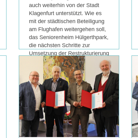
auch weiterhin von der Stadt
Klagenfurt unterstützt. Wie es
mit der städtischen Beteiligung
am Flughafen weitergehen soll,
das Seniorenheim Hülgerthpark,
die nächsten Schritte zur
Umsetzung der Restrukturierung
im Magistrat und auch
erweiterte Öffnungszeiten für
Apotheken waren weitere
wichtige Themen des
Stadtsenats.
MEHR
+