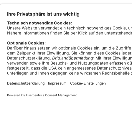
Magis
Klage
Ratha
9010 
Österr
+
in
Impressum
E-Mail Policy