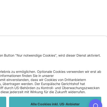
LINKS
KLAGENFURT WOHNEN
INVEST IN KLAGENFURT
SMART CLIMATE LAB