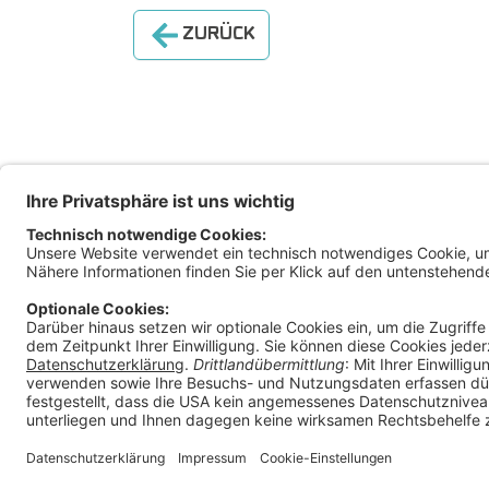
ZURÜCK
Magis
Klage
Ratha
9010 
Österr
+
in