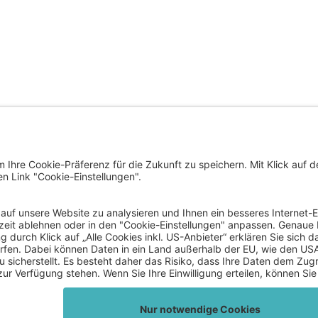
trat der Landeshauptstadt
ÜBERSICHTSSEITE
nfurt am Wörthersee
us, Neuer Platz 1
SERVICE
Klagenfurt am Wörthersee
eich / Austria
VERWALTUNG
43 463 537 0
fo@klagenfurt.at
INFO