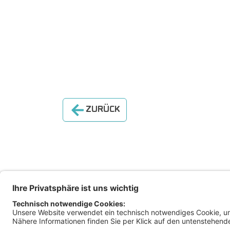
ZURÜCK
Magis