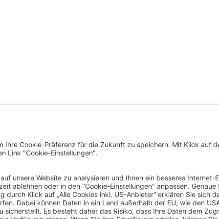
trat der Landeshauptstadt
ÜBERSICHTSSEITE
nfurt am Wörthersee
us, Neuer Platz 1
SERVICE
Klagenfurt am Wörthersee
eich / Austria
VERWALTUNG
43 463 537 0