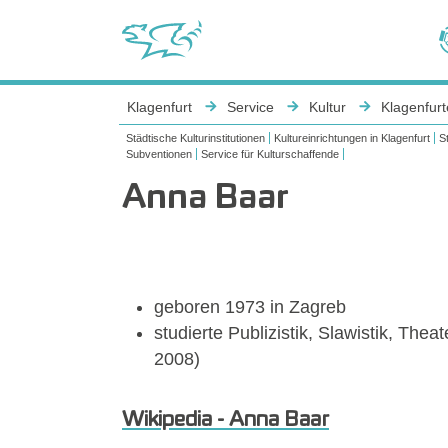
Sie sind hier:
Klagenfurt
Service
Kultur
Klagenfurt
Städtische Kulturinstitutionen
Kultureinrichtungen in Klagenfurt
S
Subventionen
Service für Kulturschaffende
Anna Baar
Show larger version
geboren 1973 in Zagreb
studierte Publizistik, Slawistik, The
2008)
Wikipedia - Anna Baar