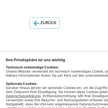
ZURÜCK
Magis
Klage
Ratha
9010 
Österr
+