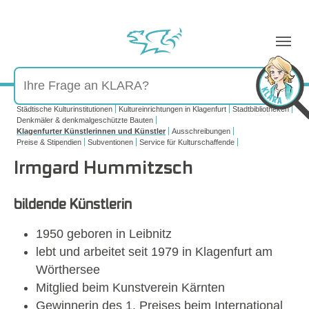
Sie sind hier:
Städtische Kulturinstitutionen
Kultureinrichtungen in Klagenfurt
Stadtbibliotheken
Denkmäler & denkmalgeschützte Bauten
Klagenfurter Künstlerinnen und Künstler
Ausschreibungen
Preise & Stipendien
Subventionen
Service für Kulturschaffende
Irmgard Hummitzsch
Show larger version
bildende Künstlerin
1950 geboren in Leibnitz
lebt und arbeitet seit 1979 in Klagenfurt am
Wörthersee
Mitglied beim Kunstverein Kärnten
Gewinnerin des 1. Preises beim International