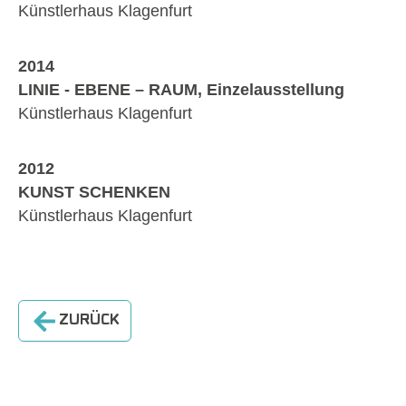
Künstlerhaus Klagenfurt
2014
LINIE - EBENE – RAUM, Einzelausstellung
Künstlerhaus Klagenfurt
2012
KUNST SCHENKEN
Künstlerhaus Klagenfurt
Show larger version
Show larger version
Show larger version
Show larger version
ZURÜCK