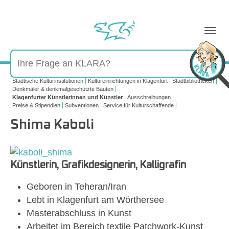
Sie sind hier:
Städtische Kulturinstitutionen
Kultureinrichtungen in Klagenfurt
Stadtbibliotheken
Denkmäler & denkmalgeschützte Bauten
Klagenfurter Künstlerinnen und Künstler
Ausschreibungen
Preise & Stipendien
Subventionen
Service für Kulturschaffende
Shima Kaboli
Show larger version for:
Künstlerin, Grafikdesignerin, Kalligrafin
Geboren in Teheran/Iran
Lebt in Klagenfurt am Wörthersee
Masterabschluss in Kunst
Arbeitet im Bereich textile Patchwork‑Kunst