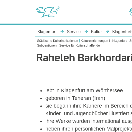
Sie sind hier:
Klagenfurt
Service
Kultur
Klagenfurt
Städtische Kulturinstitutionen
Kultureinrichtungen in Klagenfurt
S
Subventionen
Service für Kulturschaffende
Raheleh Barkhordar
Show larger version
lebt in Klagenfurt am Wörthersee
geboren in Teheran (Iran)
sie begann ihre Karriere im Bereich d
Kinder- und Jugendbücher illustriert
ihre Werke wurden international aus
neben ihren persönlichen Malprojekte