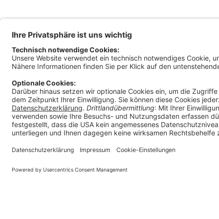
Magis
Klage
Ratha
9010 
Österr
+
in
Impressum
E-Mail Policy