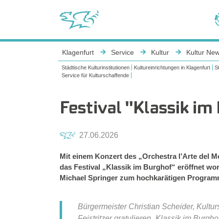
Sie sind hier:
Klagenfurt
Service
Kultur
Kultur Ne
Städtische Kulturinstitutionen
Kultureinrichtungen in Klagenfurt
S
Service für Kulturschaffende
Festival "Klassik im
27.06.2026
Mit einem Konzert des „Orchestra l’Arte del 
das Festival „Klassik im Burghof“ eröffnet wor
Michael Springer zum hochkarätigen Programm u
Bürgermeister Christian Scheider, Kultur
Feistritzer gratulieren „Klassik im Bur