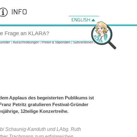
INFO
ENGLISH
ünstler
Ausschreibungen
Preise & Stipendien
Subventionen
dem Applaus des begeisterten Publikums ist
ranz Petritz gratulieren Festival-Gründer
jährige, 12teilige Konzertreihe.
 Gabi Schaunig-Kanduth und LAbg. Ruth
nther Trachmann zum erfolgreichen