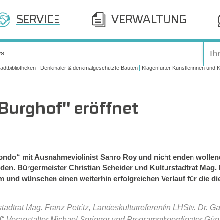
SERVICE
VERWALTUNG
ws
tadtbibliotheken
Denkmäler & denkmalgeschützte Bauten
Klagenfurter Künstlerinnen und K
 Burghof" eröffnet
Mondo“ mit Ausnahmeviolinist Sanro Roy und nicht enden wollen
den. Bürgermeister Christian Scheider und Kulturstadtrat Mag. F
nd wünschen einen weiterhin erfolgreichen Verlauf für die dies
stadtrat Mag. Franz Petritz, Landeskulturreferentin LHStv. Dr.
ghof“-Veranstalter Michael Springer und Programmkoordinator Gü