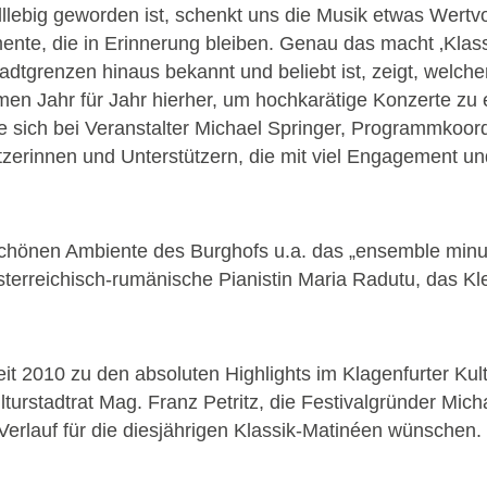
nelllebig geworden ist, schenkt uns die Musik etwas Wer
omente, die in Erinnerung bleiben. Genau das macht ‚Klass
dtgrenzen hinaus bekannt und beliebt ist, zeigt, welchen
n Jahr für Jahr hierher, um hochkarätige Konzerte zu
e sich bei Veranstalter Michael Springer, Programmkoo
tzerinnen und Unterstützern, die mit viel Engagement un
hönen Ambiente des Burghofs u.a. das „ensemble minui“
terreichisch-rumänische Pianistin Maria Radutu, das 
seit 2010 zu den absoluten Highlights im Klagenfurter K
lturstadtrat Mag. Franz Petritz, die Festivalgründer Mi
erlauf für die diesjährigen Klassik-Matinéen wünschen.