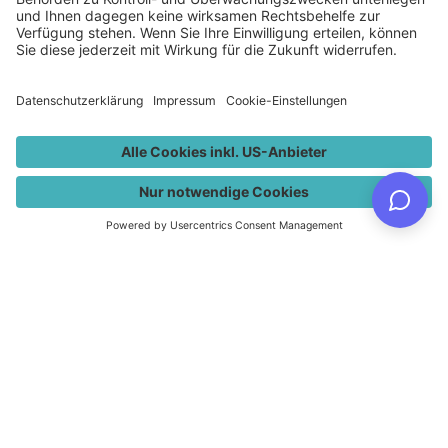
Magistrat der Landeshauptstadt
AMTSTAFEL
TELEFONVERZEI
JOBS
WEBCAMS
CHNIS
Klagenfurt am Wörthersee
Rathaus, Neuer Platz 1
9010 Klagenfurt am Wörthersee
Österreich / Austria
+43 463 537 0
info@klagenfurt.at
ÜBERSICHTSSEITE
SERVICE